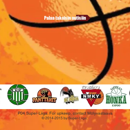
Palaa takaisin uutisiin
P04 Super-Liiga. For upkeep, contact Mölyvastaava
© 2014-2015 by Super-Liiga.