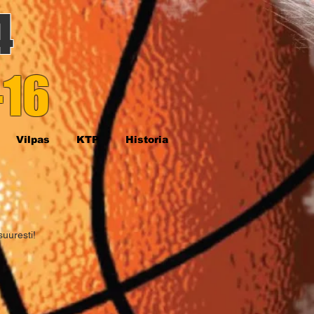
4
-16
Vilpas
KTP
Historia
suuresti!