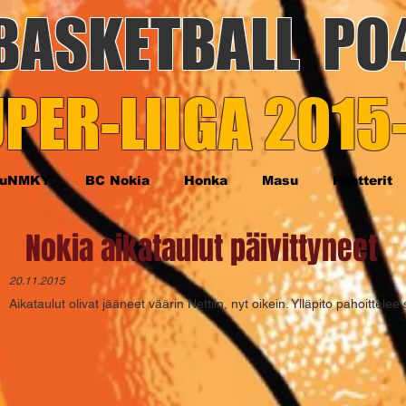
BASKETBALL P0
PER-LIIGA 2015
TuNMKY
BC Nokia
Honka
Masu
Pantterit
Nokia aikataulut päivittyneet
20.11.2015
Aikataulut olivat jääneet väärin Nettiin, nyt oikein. Ylläpito pahoittelee 