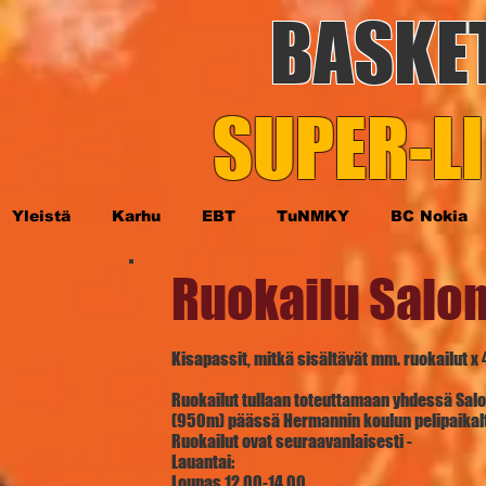
BASKE
SUPER-LI
Yleistä
Karhu
EBT
TuNMKY
BC Nokia
Ruokailu Salo
Kisapassit, mitkä sisältävät mm. ruokailut x
Ruokailut tullaan toteuttamaan yhdessä Salo
(950m) päässä Hermannin koulun pelipaikal
Ruokailut ovat seuraavanlaisesti -
Lauantai:
Lounas 12.00-14.00