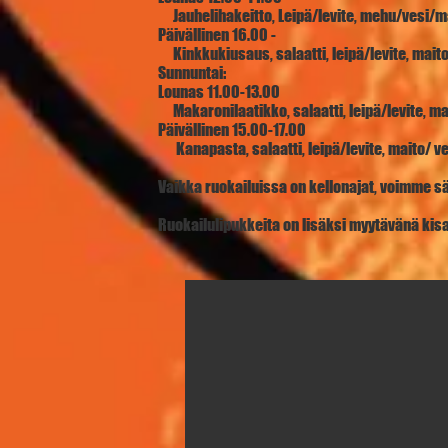
Jauhelihakeitto, Leipä/levite, mehu/vesi/m
Päivällinen 16.00 -
Kinkkukiusaus, salaatti, leipä/levite, mait
Sunnuntai:
Lounas 11.00-13.00
Makaronilaatikko, salaatti, leipä/levite, m
Päivällinen 15.00-17.00
Kanapasta, salaatti, leipä/levite, maito/ v
Vaikka ruokailuissa on kellonajat, voimme sä
Ruokailulipukkeita on lisäksi myytävänä kisa