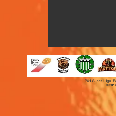
P04 Super-Liiga. F
© 2014