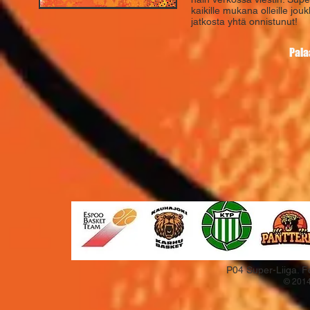
kaikille mukana olleille jou
jatkosta yhtä onnistunut!
Pala
P04 Super-Liiga. F
© 2014