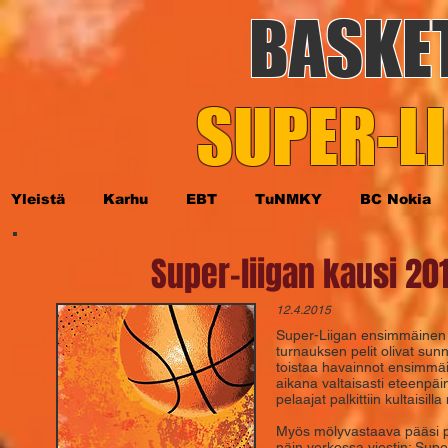
BASKE
SUPER-LI
Yleistä
Karhu
EBT
TuNMKY
BC Nokia
Super-liigan kausi 2
12.4.2015
Super-Liigan ensimmäinen p
turnauksen pelit olivat sun
toistaa havainnot ensimmäi
aikana valtaisasti eteenpäi
pelaajat palkittiin kultaisil
Myös mölyvastaava pääsi pää
näin verkossa viestin: Super-