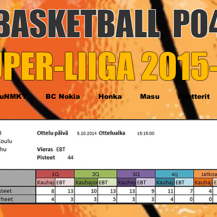
BASKETBALL P0
PER-LIIGA 2015
TuNMKY
BC Nokia
Honka
Masu
Pantterit