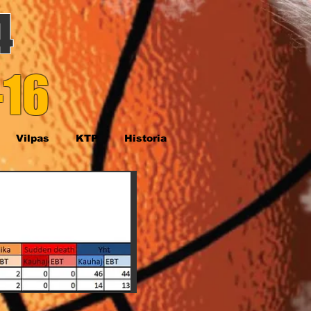
4
-16
Vilpas
KTP
Historia