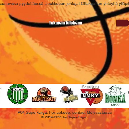
saatavissa pyydettäessä. Joukkueen johtajat Ottakaahan yhteyttä ylläpito
Takaisin tuloksiin
P04 Super-Liiga. For upkeep, contact Mölyvastaava
© 2014-2015 by Super-Liiga.